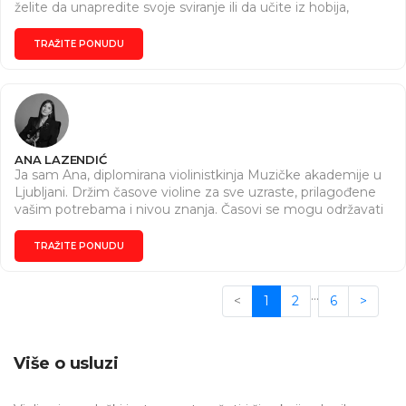
želite da unapredite svoje sviranje ili da učite iz hobija,
slobodno me kontaktirajte.
TRAŽITE PONUDU
ANA LAZENDIĆ
Ja sam Ana, diplomirana violinistkinja Muzičke akademije u
Ljubljani. Držim časove violine za sve uzraste, prilagođene
vašim potrebama i nivou znanja. Časovi se mogu održavati
online, kao i uživo u Beogradu. Za više informacija ili
zakazivanje časa, slobodno me kontaktirajte na broj
TRAŽITE PONUDU
telefona: +381600158906
…
<
1
2
6
>
Više o usluzi