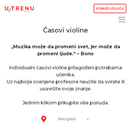
PONUDI USLUGU
Časovi violine
„Muzika može da promeni svet, jer može da
promeni ljude.“ – Bono
Individualni časovi violine prilagođeni potrebama
učenika.
Uz najbolje ocenjene profesore naučite da svirate ili
usavršite svoje znanje.
Jednim klikom prikupite više ponuda.
Beograd