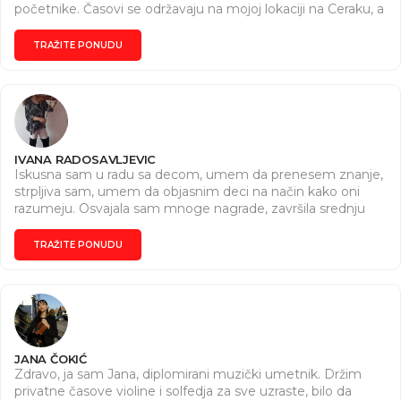
početnike. Časovi se održavaju na mojoj lokaciji na Ceraku, a
postoji i mogućnost online časa. Možete me kontaktirati na
broj telefona: 0605511041 Cena 45 min - 1800din, 1h-2000
TRAŽITE PONUDU
din
IVANA RADOSAVLJEVIC
Iskusna sam u radu sa decom, umem da prenesem znanje,
strpljiva sam, umem da objasnim deci na način kako oni
razumeju. Osvajala sam mnoge nagrade, završila srednju
muzičku školu "Dr Vojislav Vučković" sa odličnim uspehom,
ali najvažnije volim muziku i violinu koju sviram i umem da
TRAŽITE PONUDU
prenesem svoju ljubav kao i znanje deci. Dajem privatne
časove osnovcima iz solfedja, violine, teorije. Mogu deca
dolaziti kod mene kući ili da ja dolazim kod njih, sve po
dogovoru, a u interesu uspeha deteta. Dužina časa po
dogovoru, takodje i cena po dogovoru.
JANA ČOKIĆ
Zdravo, ja sam Jana, diplomirani muzički umetnik. Držim
privatne časove violine i solfedja za sve uzraste, bilo da