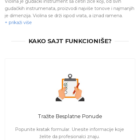
Violina je gudački instrument sa četiri žice koji, od svih
gudačkih instrumenata, proizvodi najviše tonove i najmanjih
je dimenzija. Violina se drži ispod vrata, a iznad ramena.
Najčešće se desnom rukom prevlači gudalo preko žica. Prsti
leve ruke dolaze na „vrat“ violine i na taj način skraćuju žicu i
proizvode različite tonove. Leva ruka je odgovorna za
KAKO SAJT FUNKCIONIŠE?
kvalitet proizvedenih tonova.
‚‚Muzika ima moć da oblikuje karakter.’’ - Aristotel
Ukoliko želite da naučite da svirate violinu na pravom ste
mestu. Časovi violine za početnike, individualni časovi ili
časovi za usavršavanje znanja - pronađite nastavnika violine
u Beogradu koji je slobodan, motivisan i spreman da
prenese znanje baš prema potrebama polaznika.
Tražite Besplatne Ponude
Pošaljite zahtev i pogledajte ponude profesora violine.
Zakažite čas i počnite da svirate već danas! ♫
Popunite kratak formular. Unesite informacije koje 
želite da profesionalci znaju. 
