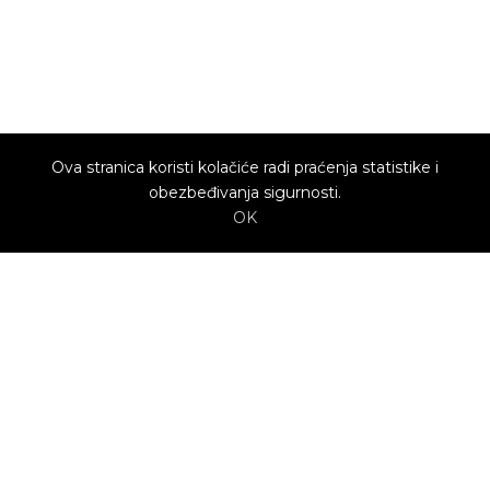
Ova stranica koristi kolačiće radi praćenja statistike i
obezbeđivanja sigurnosti.
OK
O nama
Utrenu.com je nastao u želji da spoji potrošače