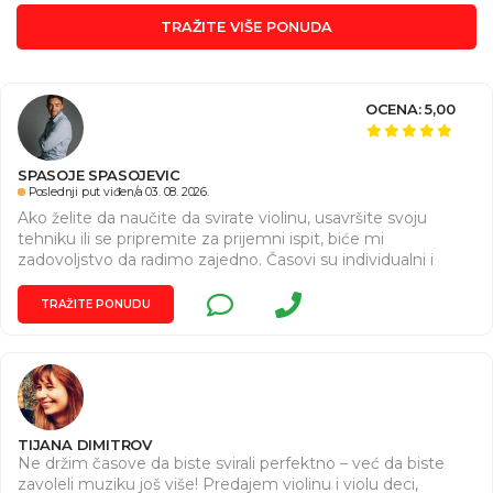
TRAŽITE VIŠE PONUDA
OCENA: 5,00
SPASOJE SPASOJEVIC
Poslednji put viđen/a 03. 08. 2026.
Ako želite da naučite da svirate violinu, usavršite svoju
tehniku ili se pripremite za prijemni ispit, biće mi
zadovoljstvo da radimo zajedno. Časovi su individualni i
prilagođeni svakom učeniku, bez obzira na uzrast i
prethodno iskustvo. Profesor sam violine u Muzičkoj školi
TRAŽITE PONUDU
„Kosta Manojlović“, diplomirao sam u Beču, master studije
završio u Kini i aktivno nastupam u zemlji i inostranstvu.
Više o mom radu: www.spalespasojevic.com ???? Za sve
informacije i zakazivanje termina: 061 650 0280
TIJANA DIMITROV
Ne držim časove da biste svirali perfektno – već da biste
zavoleli muziku još više! Predajem violinu i violu deci,