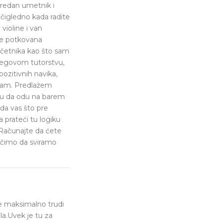
nredan umetnik i
očigledno kada radite
violine i van
je potkovana
očetnika kao što sam
njegovom tutorstvu,
ozitivnih navika,
 sam. Predlažem
linu da odu na barem
 da vas što pre
 prateći tu logiku
 Računajte da ćete
aučimo da sviramo
se maksimalno trudi
a.Uvek je tu za