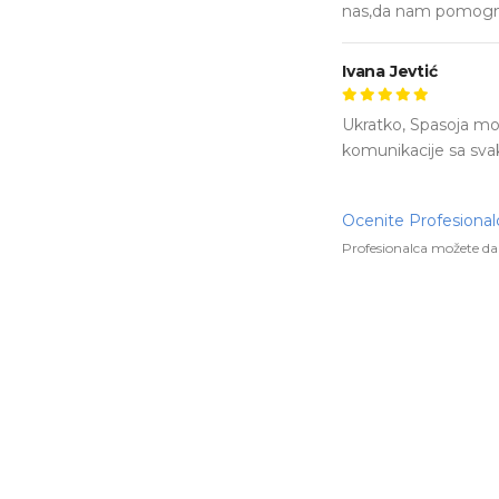
nas,da nam pomogne 
Ivana Jevtić
Ukratko, Spasoja mo
komunikacije sa sva
Ocenite Profesional
Profesionalca možete da 