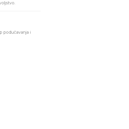
oljstvo.
p podučavanja i