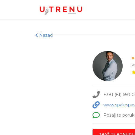
Nazad
Po
+381 (61) 650-
www.spalespas
Pošaljite poruk
TRAŽITE PONUDU