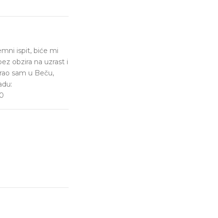
emni ispit, biće mi
ez obzira na uzrast i
irao sam u Beču,
adu:
80