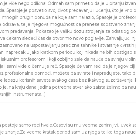
m je više nego odlična! Odmah sam primetio da je u pitanju izva
a. Spasoje je posvetio svoj život predavanju i učenju, što je vrlo 
od mnogih drugih ponuda na koje sam nailazio, Spasoje je profesor 
je održava, te je njegova mogućnost da prenese sopstveno znan
tvom predavanja. Pokazao je veliku dozu strpljenja za odraslog p
edva čekam sledeći čas da otvorimo novo poglavlje. Zahvaljujući 
zasnovano na uspostavljanju precizne tehnike i stvaranje čvrstih p
i napredak u jako kratkom periodu koji nikada ne bih dostigao
a iskusnim profesorom i koji ozbiljno žele da nauče da sviraju vio
a i sami vide o čemu je reč. Spasoje će vam reći da je njegov cilj
z profesionalne pomoći, možete da svirate i napredujete, tako da
 lepezu korisnih saveta svakog časa bez ikakvog suzdržavanja.
to je, na kraju dana, jedina potrebna stvar ako zaista želimo da n
nijih instrumenata. :)
a postoje samo reci hvale.Casovi su mu veoma zanimljivi,i uvek 
e znanje.Za veoma kratak period sam uz njega toliko toga naucil