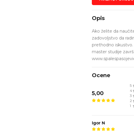
Opis
Ako želite da naučite
zadovoljstvo da radi
prethodno iskustvo. 
master studije završ
www.spalespasojevic
Ocene
5
4
5,00
3
2
1
Igor N