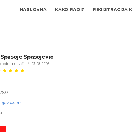
NASLOVNA
KAKO RADI?
REGISTRACIJA 
Spasoje Spasojevic
slednji put viđen/a 03. 08. 2026.
0280
ojevic.com
u