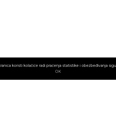
ranica koristi kolačiće radi praćenja statistike i obezbeđivanja sigu
OK
Brzi linkovi
Marketing