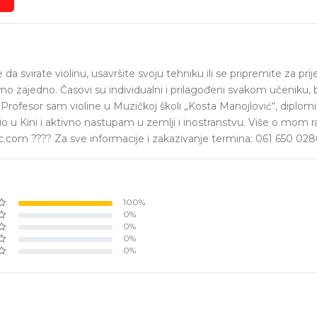
 da svirate violinu, usavršite svoju tehniku ili se pripremite za prij
mo zajedno. Časovi su individualni i prilagođeni svakom učeniku, b
Profesor sam violine u Muzičkoj školi „Kosta Manojlović“, diplom
io u Kini i aktivno nastupam u zemlji i inostranstvu. Više o mom r
.com ???? Za sve informacije i zakazivanje termina: 061 650 02
100%
0%
0%
0%
0%