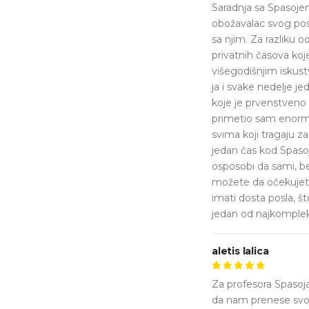
Saradnja sa Spasoje
obožavalac svog posl
sa njim. Za razliku 
privatnih časova ko
višegodišnjim iskus
ja i svake nedelje j
koje je prvenstveno 
primetio sam enormn
svima koji tragaju z
jedan čas kod Spasoj
osposobi da sami, be
možete da očekujete
imati dosta posla, š
jedan od najkompleks
aletis lalica
Za profesora Spasoj
da nam prenese svoj