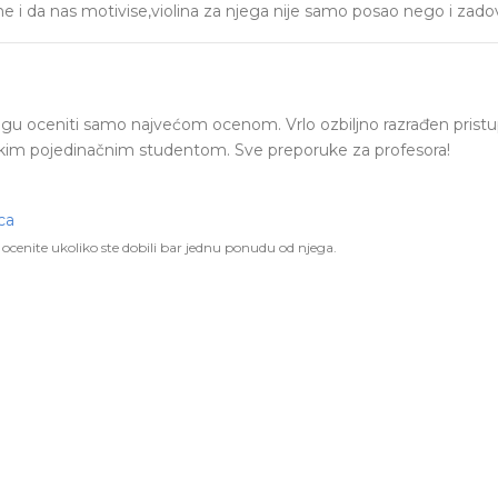
i da nas motivise,violina za njega nije samo posao nego i zadov
gu oceniti samo najvećom ocenom. Vrlo ozbiljno razrađen pristu
kim pojedinačnim studentom. Sve preporuke za profesora!
ca
ocenite ukoliko ste dobili bar jednu ponudu od njega.