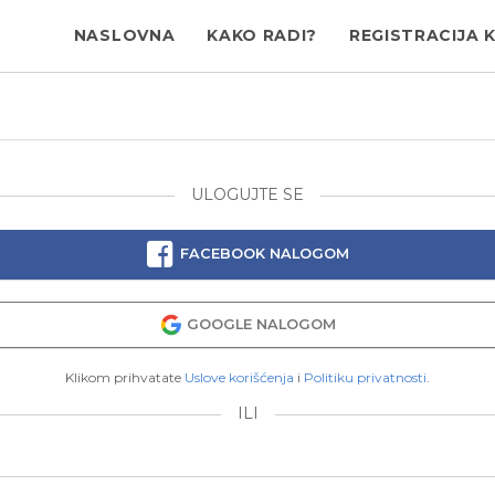
NASLOVNA
KAKO RADI?
REGISTRACIJA 
ULOGUJTE SE
FACEBOOK NALOGOM
GOOGLE NALOGOM
Klikom prihvatate
Uslove korišćenja
i
Politiku privatnosti
.
ILI