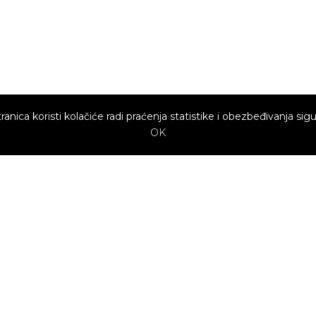
ranica koristi kolačiće radi praćenja statistike i obezbeđivanja sigu
OK
Brzi linkovi
Marketing
Kako sajt
Baneri
funkcioniše za
profesionalce?