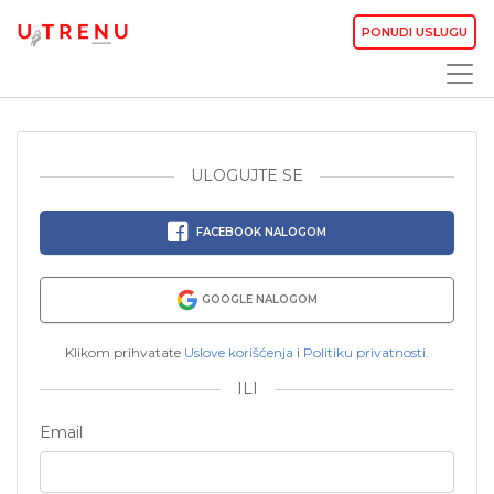
PONUDI USLUGU
ULOGUJTE SE
FACEBOOK NALOGOM
GOOGLE NALOGOM
Klikom prihvatate
Uslove korišćenja
i
Politiku privatnosti
.
ILI
Email