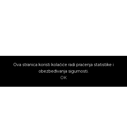
Ova stranica koristi kolačiće radi praćenja statistike i
obezbeđivanja sigurnosti.
OK