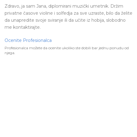
Zdravo, ja sam Jana, diplomirani muzički umetnik. Držim
privatne časove violine i solfedja za sve uzraste, bilo da želite
da unapredite svoje sviranje ili da učite iz hobija, slobodno
me kontaktirajte.
Ocenite Profesionalca
Profesionalca možete da ocenite ukoliko ste dobili bar jednu ponudu od
njega.