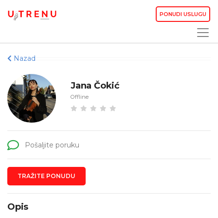
PONUDI USLUGU
Nazad
Jana Čokić
Offline
Pošaljite poruku
TRAŽITE PONUDU
Opis