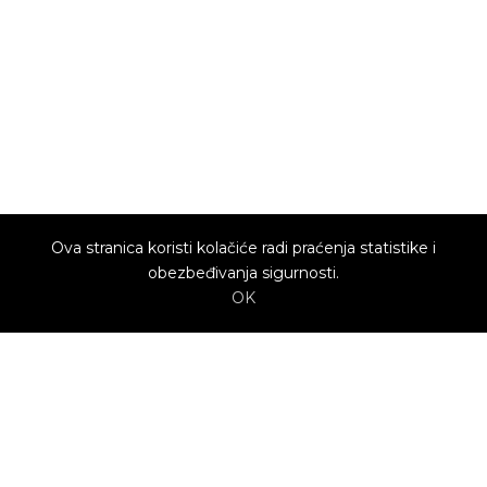
Ova stranica koristi kolačiće radi praćenja statistike i
obezbeđivanja sigurnosti.
OK