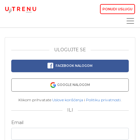
PONUDI USLUGU
ULOGUJTE SE
FACEBOOK NALOGOM
GOOGLE NALOGOM
Klikom prihvatate
Uslove korišćenja
i
Politiku privatnosti
.
ILI
Email