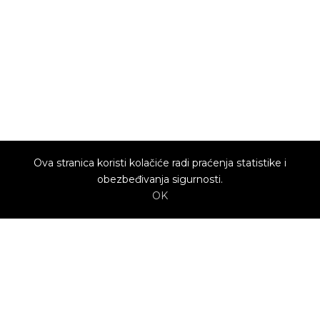
Ova stranica koristi kolačiće radi praćenja statistike i
obezbeđivanja sigurnosti.
OK