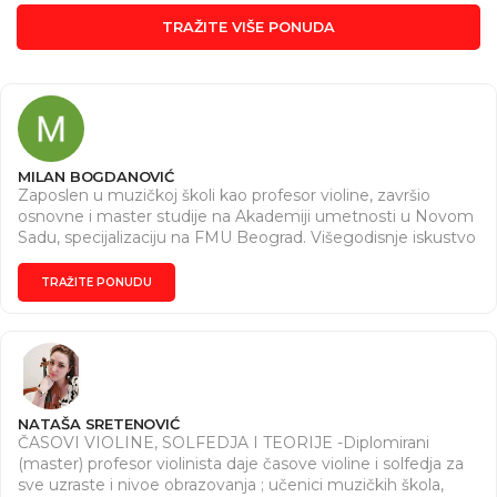
TRAŽITE VIŠE PONUDA
MILAN BOGDANOVIĆ
Zaposlen u muzičkoj školi kao profesor violine, završio
osnovne i master studije na Akademiji umetnosti u Novom
Sadu, specijalizaciju na FMU Beograd. Višegodisnje iskustvo
rada sa učenicima...spremanje za takmičenja (republičko
takmičenje)
TRAŽITE PONUDU
NATAŠA SRETENOVIĆ
ČASOVI VIOLINE, SOLFEDJA I TEORIJE -Diplomirani
(master) profesor violinista daje časove violine i solfedja za
sve uzraste i nivoe obrazovanja ; učenici muzičkih škola,