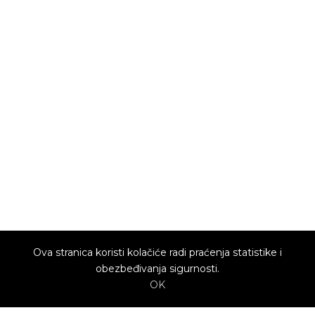
Ova stranica koristi kolačiće radi praćenja statistike i
obezbeđivanja sigurnosti.
OK