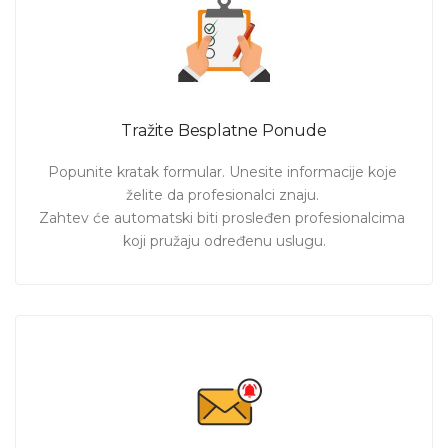
mestu. Časovi violine za početnike, individualni časovi ili
časovi za usavršavanje znanja - pronađite nastavnika violine
u Beogradu koji je slobodan, motivisan i spreman da
prenese znanje baš prema potrebama polaznika.
Tražite Besplatne Ponude
Pošaljite zahtev i pogledajte ponude profesora violine.
Zakažite čas i počnite da svirate već danas! ♫
Popunite kratak formular. Unesite informacije koje 
želite da profesionalci znaju. 

Zahtev će automatski biti prosleđen profesionalcima 
koji pružaju određenu uslugu.