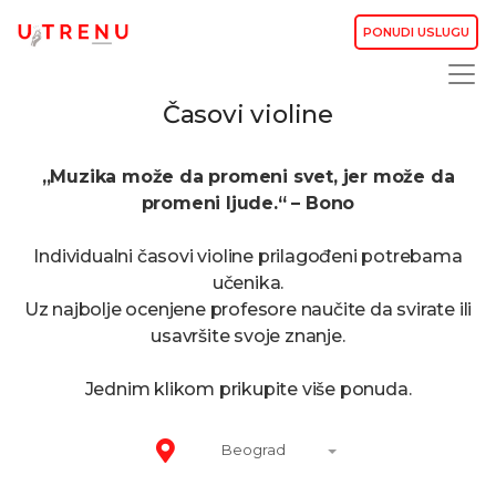
PONUDI USLUGU
Časovi violine
„Muzika može da promeni svet, jer može da
promeni ljude.“ – Bono
Individualni časovi violine prilagođeni potrebama
učenika.
Uz najbolje ocenjene profesore naučite da svirate ili
usavršite svoje znanje.
Jednim klikom prikupite više ponuda.
Beograd