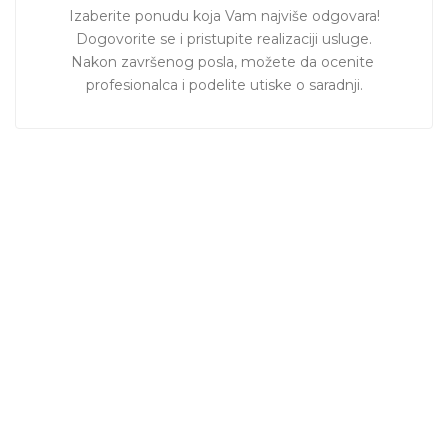
Izaberite ponudu koja Vam najviše odgovara!

Dogovorite se i pristupite realizaciji usluge.

Nakon završenog posla, možete da ocenite 
profesionalca i podelite utiske o saradnji.