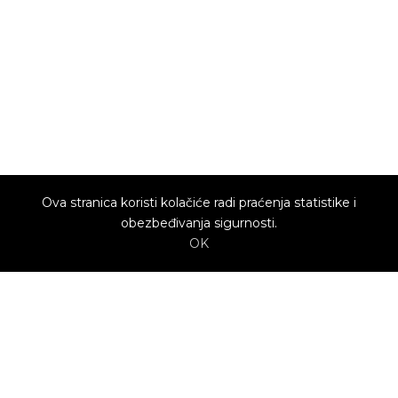
Ova stranica koristi kolačiće radi praćenja statistike i
obezbeđivanja sigurnosti.
OK