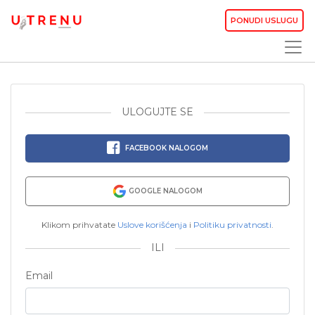
PONUDI USLUGU
ULOGUJTE SE
FACEBOOK NALOGOM
GOOGLE NALOGOM
Klikom prihvatate
Uslove korišćenja
i
Politiku privatnosti
.
ILI
Email