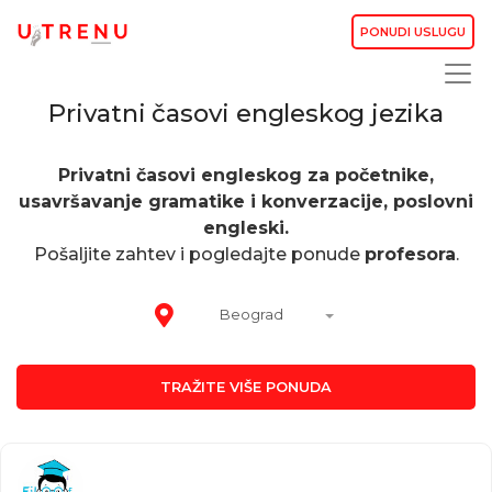
PONUDI USLUGU
Privatni časovi engleskog jezika
Privatni časovi engleskog za početnike,
usavršavanje gramatike i konverzacije, poslovni
engleski.
Pošaljite zahtev i pogledajte ponude
profesora
.
Beograd
TRAŽITE VIŠE PONUDA