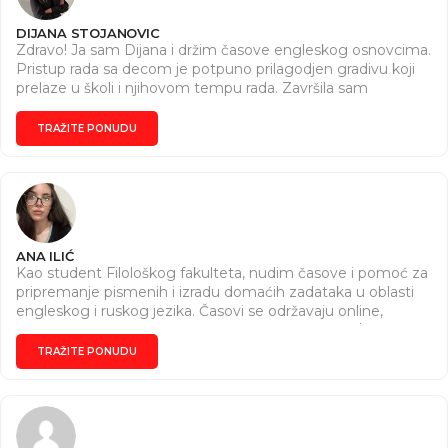
DIJANA STOJANOVIC
Zdravo! Ja sam Dijana i držim časove engleskog osnovcima.
Pristup rada sa decom je potpuno prilagodjen gradivu koji
prelaze u školi i njihovom tempu rada. Završila sam
drustveno - jezicki smer u gimnaziji “Patrijarh Pavle” gde
sam stekla bogato znanje iz oblasti engleskog jezika, kao i
TRAŽITE PONUDU
7 godina pohadjanje skole engleskog. Dok sam se dalje
usavršavala na Visokoj poslovnoj školi u Beogradu.
ANA ILIĆ
Kao student Filološkog fakulteta, nudim časove i pomoć za
pripremanje pismenih i izradu domaćih zadataka u oblasti
engleskog i ruskog jezika. Časovi se održavaju online,
termin birate Vi, kao i trajanje samog časa (45min/60min).
TRAŽITE PONUDU