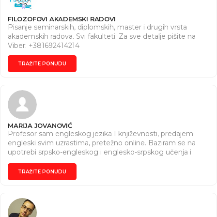
FILOZOFOVI AKADEMSKI RADOVI
Pisanje seminarskih, diplomskih, master i drugih vrsta
akademskih radova. Svi fakulteti. Za sve detalje pišite na
Viber: +381692414214
TRAŽITE PONUDU
MARIJA JOVANOVIĆ
Profesor sam engleskog jezika I književnosti, predajem
engleski svim uzrastima, pretežno online. Baziram se na
upotrebi srpsko-engleskog i englesko-srpskog učenja i
savladavanja gradiva. Razradjujemo i učimo sklapanje
rečenica i vremena, upotrebu pravilnih i nepravilnih glagola
TRAŽITE PONUDU
kao i opštu konverziju. Ujedno, pored engleskog jezika,
bavim se i lekturom kao i korekturom pisanih dela.