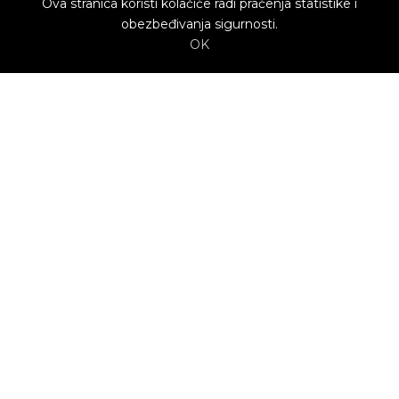
Ova stranica koristi kolačiće radi praćenja statistike i
obezbeđivanja sigurnosti.
OK
O nama
Utrenu.com je nastao u želji da spoji potrošače
kojima je potrebna pomoć i kvalifikovane
profesionalce koji mogu da pruže uslugu.
Potrošači biraju ponudu profesionalca koja im
najviše odgovara.