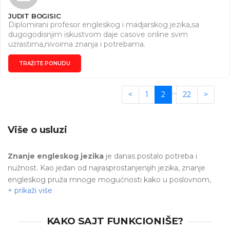
JUDIT BOGISIC
Diplomirani profesor engleskog i madjarskog jezika,sa
dugogodisnjim iskustvom daje casove online svim
uzrastima,nivoima znanja i potrebama.
TRAŽITE PONUDU
…
<
1
2
22
>
Više o usluzi
Znanje
engleskog
jezika
je danas postalo potreba i
nužnost. Kao jedan od najrasprostanjenijih jezika, znanje
engleskog pruža mnoge mogućnosti kako u poslovnom,
tako i u privatnom svetu.
Učenje engleskog jezika
ne
mora da bude teško i naporno, posebno ne sa nastavnikom
koji bi na adekvatan način preneo svoje znanje. Svakom
KAKO SAJT FUNKCIONIŠE?
učeniku odgovara različiti pristup radi najefikasnijeg