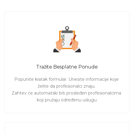
savladavanja
engleskog jezika
.
Povezane stranice:
časovi nemačkog jezika
,
časovi
francuskog jezika
,
časovi italijanskog jezika
,
časovi
mađarskog jezika
,
časovi ruskog jezika
.
Za pregled svih usluga na portalu kliknite
ovde
.
Privatni časovi engleskog jezika, engleski jezik za
početnike, poslovni engleski, časovi na Vašoj ili adresi
profesora, individualni ili časovi u malim grupama,
online učenje engleskog
. Pošaljite Vaš zahtev i
Tražite Besplatne Ponude
pogledajte ponude
profesora engleskog jezika
sa
cenama časova
. Pronađite odgovarajućeg
profesora
i
Popunite kratak formular. Unesite informacije koje 
lako i brzo savladajte ili
usavršite engleski jezik
.
želite da profesionalci znaju. 

Zahtev će automatski biti prosleđen profesionalcima 
koji pružaju određenu uslugu.