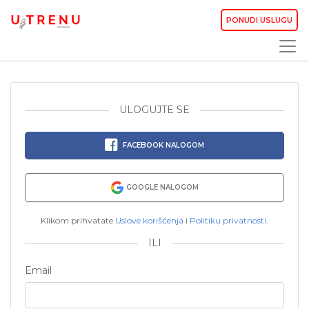
PONUDI USLUGU
ULOGUJTE SE
FACEBOOK NALOGOM
GOOGLE NALOGOM
Klikom prihvatate
Uslove korišćenja
i
Politiku privatnosti
.
ILI
Email