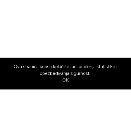
Ova stranica koristi kolačiće radi praćenja statistike i
obezbeđivanja sigurnosti.
OK