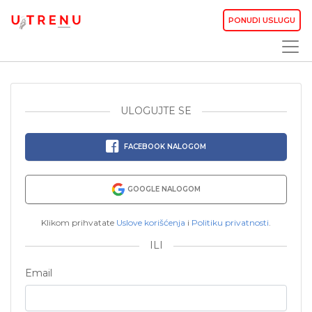
PONUDI USLUGU
ULOGUJTE SE
FACEBOOK NALOGOM
GOOGLE NALOGOM
Klikom prihvatate
Uslove korišćenja
i
Politiku privatnosti
.
ILI
Email