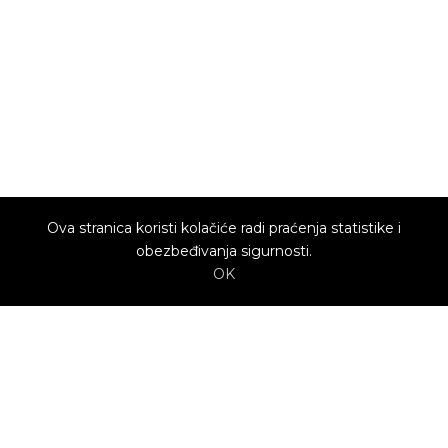
Ova stranica koristi kolačiće radi praćenja statistike i
obezbeđivanja sigurnosti.
OK