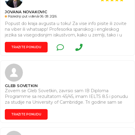
JOVANA NOVAKOVIC
Poslednji put viđen/a 06. 08. 2026.
Popust do kraja avgusta u toku! Za vise info pisite ili zovite
na viber ili whatsapp! Profesorka spanskog i engleskog
jezika sa visegodisnjim iskustvom, kako u zemlji, tako i u
inostranstvu daje privatne casove spanskog i engleskog
jezika svim uzrastima, online i offline. Imam i TESOL
TRAŽITE PONUDU
sertifikat za predavace engleskog jezika u 85 zemalja sveta.
Zivela sam i radila u inostranstvu. Molim Vas, ukoliko ste
zainteresovani, da mi pisete na viber ili whatsapp, ili
pozovite, posto ovde nekada ne vidim odmah poruku.
Hvala.
GLEB SOVETKIN
Zovem se Gleb Sovetkin, zavrsio sam IB Diploma
Programme sa rezultatom 45/45, imam IELTS 8.5 i ponudu
za studije na University of Cambridge. Tri godine sam se
skolovao u engleskoj srednjoj skoli. Drzim privatne casove
engleskog jezika i pripremu za IELTS i IB ispite. Casovi su
TRAŽITE PONUDU
strukturisani i prakticni: procenjujem nivo, radimo na
speaking, writing, reading, gramatici i vokabularu, posebno
na Writing Task 1 i 2. Casovi su online ili uzivo u Beogradu.