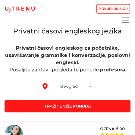
PONUDI USLUGU
Privatni časovi engleskog jezika
Privatni časovi engleskog za početnike,
usavršavanje gramatike i konverzacije, poslovni
engleski.
Pošaljite zahtev i pogledajte ponude
profesora
.
Beograd
TRAŽITE VIŠE PONUDA
OCENA: 5,00