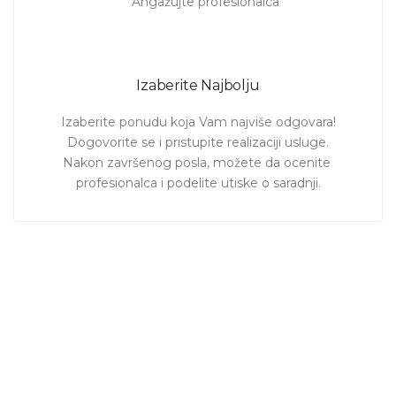
Izaberite Najbolju
Izaberite ponudu koja Vam najviše odgovara!

Dogovorite se i pristupite realizaciji usluge.

Nakon završenog posla, možete da ocenite 
profesionalca i podelite utiske o saradnji.