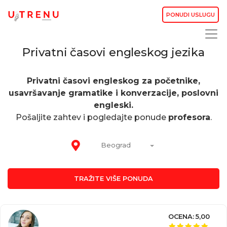
PONUDI USLUGU
Privatni časovi engleskog jezika
Privatni časovi engleskog za početnike,
usavršavanje gramatike i konverzacije, poslovni
engleski.
Pošaljite zahtev i pogledajte ponude
profesora
.
Beograd
TRAŽITE VIŠE PONUDA
OCENA: 5,00