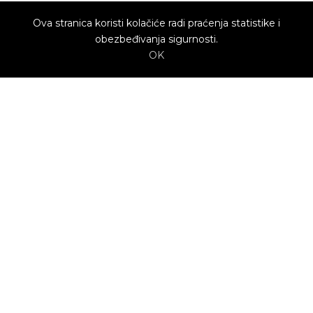
Ova stranica koristi kolačiće radi praćenja statistike i
obezbeđivanja sigurnosti.
OK
O nama
Utrenu.com je nastao u želji da spoji potrošače
kojima je potrebna pomoć i kvalifikovane
profesionalce koji mogu da pruže uslugu.
Potrošači biraju ponudu profesionalca koja im
najviše odgovara.