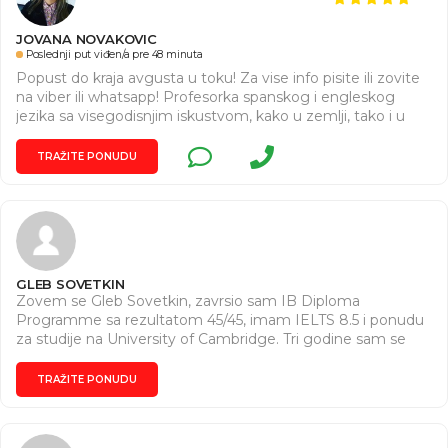
JOVANA NOVAKOVIC
Poslednji put viđen/a pre 48 minuta
Popust do kraja avgusta u toku! Za vise info pisite ili zovite
na viber ili whatsapp! Profesorka spanskog i engleskog
jezika sa visegodisnjim iskustvom, kako u zemlji, tako i u
inostranstvu daje privatne casove spanskog i engleskog
jezika svim uzrastima, online i offline. Imam i TESOL
TRAŽITE PONUDU
sertifikat za predavace engleskog jezika u 85 zemalja sveta.
Zivela sam i radila u inostranstvu. Molim Vas, ukoliko ste
zainteresovani, da mi pisete na viber ili whatsapp, ili
pozovite, posto ovde nekada ne vidim odmah poruku.
Hvala.
GLEB SOVETKIN
Zovem se Gleb Sovetkin, zavrsio sam IB Diploma
Programme sa rezultatom 45/45, imam IELTS 8.5 i ponudu
za studije na University of Cambridge. Tri godine sam se
skolovao u engleskoj srednjoj skoli. Drzim privatne casove
engleskog jezika i pripremu za IELTS i IB ispite. Casovi su
TRAŽITE PONUDU
strukturisani i prakticni: procenjujem nivo, radimo na
speaking, writing, reading, gramatici i vokabularu, posebno
na Writing Task 1 i 2. Casovi su online ili uzivo u Beogradu.