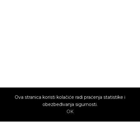
Ova stranica koristi kolačiće radi praćenja statistike i
obezbeđivanja sigurnosti.
OK