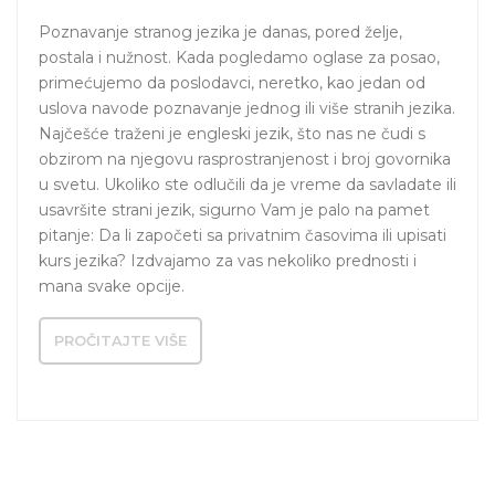
Poznavanje stranog jezika je danas, pored želje, 
postala i nužnost. Kada pogledamo oglase za posao, 
primećujemo da poslodavci, neretko, kao jedan od 
uslova navode poznavanje jednog ili više stranih jezika. 
Najčešće traženi je engleski jezik, što nas ne čudi s 
obzirom na njegovu rasprostranjenost i broj govornika 
u svetu. Ukoliko ste odlučili da je vreme da savladate ili 
usavršite strani jezik, sigurno Vam je palo na pamet 
pitanje: Da li započeti sa privatnim časovima ili upisati 
kurs jezika? Izdvajamo za vas nekoliko prednosti i 
mana svake opcije.
PROČITAJTE VIŠE