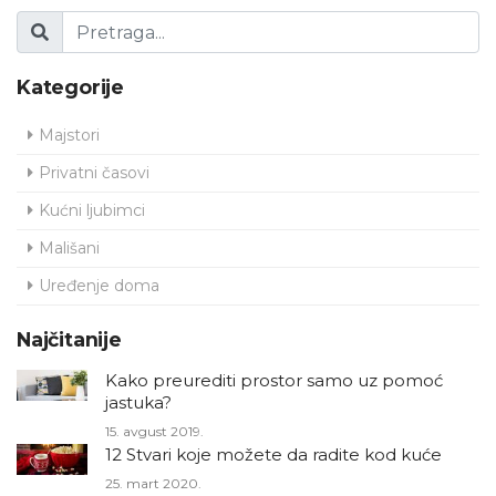
Kategorije
Majstori
Privatni časovi
Kućni ljubimci
Mališani
Uređenje doma
Najčitanije
Kako preurediti prostor samo uz pomoć
jastuka?
15. avgust 2019.
12 Stvari koje možete da radite kod kuće
25. mart 2020.