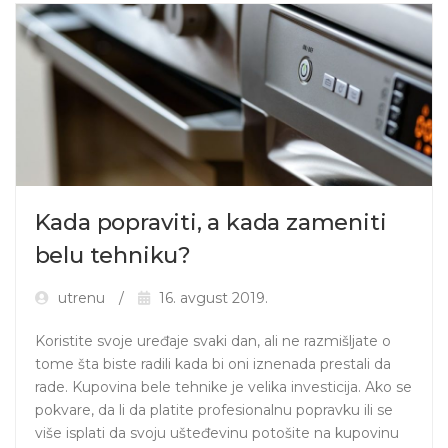
Kada popraviti, a kada zameniti
belu tehniku?
utrenu
16. avgust 2019.
Koristite svoje uređaje svaki dan, ali ne razmišljate o 
tome šta biste radili kada bi oni iznenada prestali da 
rade. Kupovina bele tehnike je velika investicija. Ako se 
pokvare, da li da platite profesionalnu popravku ili se 
više isplati da svoju ušteđevinu potošite na kupovinu 