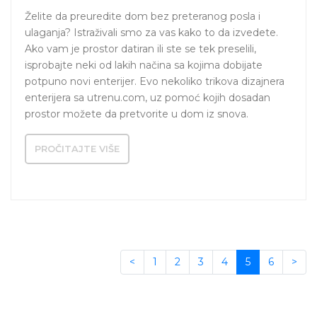
Želite da preuredite dom bez preteranog posla i 
ulaganja? Istraživali smo za vas kako to da izvedete. 
Ako vam je prostor datiran ili ste se tek preselili, 
isprobajte neki od lakih načina sa kojima dobijate 
potpuno novi enterijer. Evo nekoliko trikova dizajnera 
enterijera sa utrenu.com, uz pomoć kojih dosadan 
prostor možete da pretvorite u dom iz snova.
PROČITAJTE VIŠE
<
1
2
3
4
5
6
>