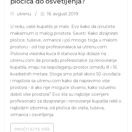
pločica do osvetljenja?
utrenu
16. avgust 2019.
U redu, vaše kupatilo je malo. Evo kako da izvučete 
maksimum iz malog prostora. Saveti: Kako dizajnirati 
pločice, tuševe, ormariće i još mnogo toga u malom 
prostoru - od top profesionalaca sa utrenu.com. 
Polovina vlasnika kuća ili stanova koji dolaze na 
utrenu.com da pronađu profesionalce za renoviranje 
kupatila, imaju na raspolaganju prostor između 8 i 16  
kvadratnih metara. Stoga smo pitali skoro 50 izvođača 
i majstora sa utrenu.com kako da napravimo više 
prostora - ili ako nije moguće stvarno, kako vizuelno 
dobiti više prostora? Evo šta su najbolje ocenjeni 
profesionalci za dizajniranje i renoviranje kupatila rekli o 
najboljim izborima, od pločica do vrata, tuševa, 
ormarića i osvetljenja.
PROČITAJTE VIŠE