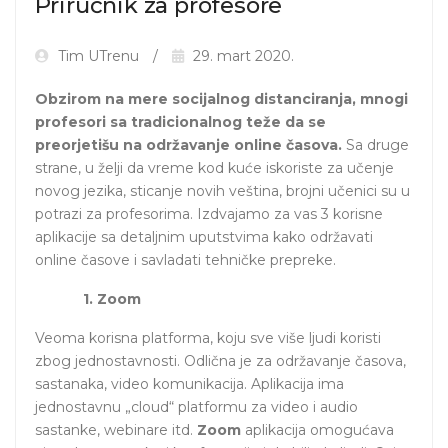
Priručnik za profesore
Tim UTrenu
29. mart 2020.
Obzirom na mere socijalnog distanciranja, mnogi
profesori sa tradicionalnog teže da se
preorjetišu na održavanje online časova.
Sa druge
strane, u želji da vreme kod kuće iskoriste za učenje
novog jezika, sticanje novih veština, brojni učenici su u
potrazi za profesorima. Izdvajamo za vas 3 korisne
aplikacije sa detaljnim uputstvima kako održavati
online časove i savladati tehničke prepreke.
1. Zoom
Veoma korisna platforma, koju sve više ljudi koristi
zbog jednostavnosti. Odlična je za održavanje časova,
sastanaka, video komunikacija. Aplikacija ima
jednostavnu „cloud“ platformu za video i audio
sastanke, webinare itd.
Zoom
aplikacija omogućava