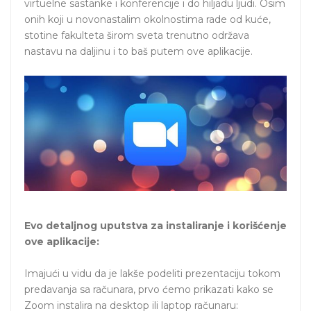
virtuelne sastanke i konferencije i do hiljadu ljudi. Osim
onih koji u novonastalim okolnostima rade od kuće,
stotine fakulteta širom sveta trenutno održava
nastavu na daljinu i to baš putem ove aplikacije.
Evo detaljnog uputstva za instaliranje i korišćenje
ove aplikacije:
Imajući u vidu da je lakše podeliti prezentaciju tokom
predavanja sa računara, prvo ćemo prikazati kako se
Zoom instalira na desktop ili laptop računaru: