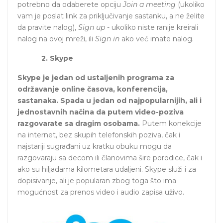
potrebno da odaberete opciju
Join a meeting
(ukoliko
vam je poslat link za priključivanje sastanku, a ne želite
da pravite nalog),
Sign up
- ukoliko niste ranije kreirali
nalog na ovoj mreži, ili
Sign in
ako već imate nalog.
2. Skype
Skype je jedan od ustaljenih programa za
održavanje online časova, konferencija,
sastanaka. Spada u jedan od najpopularnijih, ali i
jednostavnih načina da putem video-poziva
razgovarate sa dragim osobama.
Putem konekcije
na internet, bez skupih telefonskih poziva, čak i
najstariji sugrađani uz kratku obuku mogu da
razgovaraju sa decom ili članovima šire porodice, čak i
ako su hiljadama kilometara udaljeni. Skype služi i za
dopisivanje, ali je popularan zbog toga što ima
mogućnost za prenos video i audio zapisa uživo.