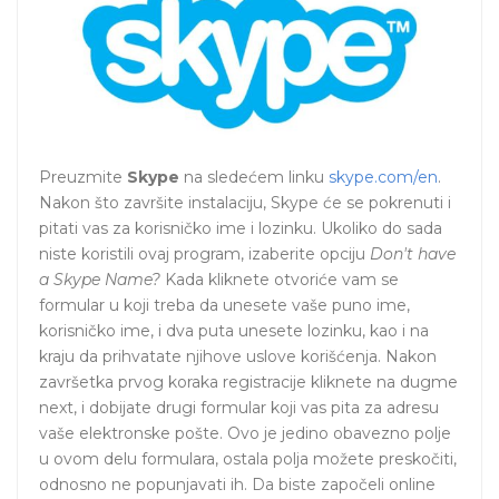
Preuzmite
Skype
na sledećem linku
skype.com/en
.
Nakon što završite instalaciju, Skype će se pokrenuti i
pitati vas za korisničko ime i lozinku. Ukoliko do sada
niste koristili ovaj program, izaberite opciju
Don't have
a Skype Name?
Kada kliknete otvoriće vam se
formular u koji treba da unesete vaše puno ime,
korisničko ime, i dva puta unesete lozinku, kao i na
kraju da prihvatate njihove uslove korišćenja. Nakon
završetka prvog koraka registracije kliknete na dugme
next, i dobijate drugi formular koji vas pita za adresu
vaše elektronske pošte. Ovo je jedino obavezno polje
u ovom delu formulara, ostala polja možete preskočiti,
odnosno ne popunjavati ih. Da biste započeli online