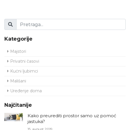
Kategorije
Majstori
Privatni časovi
Kućni ljubimci
Mališani
Uređenje doma
Najčitanije
Kako preurediti prostor samo uz pomoć
jastuka?
15. avgust 2019.