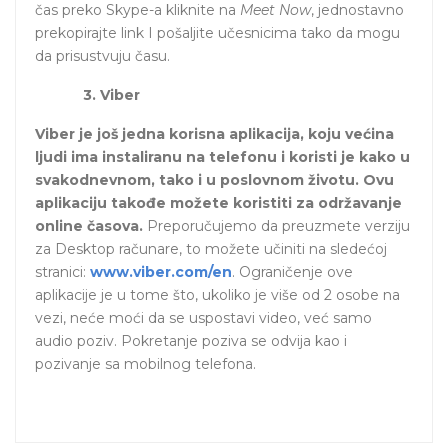
čas preko Skype-a kliknite na
Meet Now
, jednostavno
prekopirajte link I pošaljite učesnicima tako da mogu
da prisustvuju času.
3. Viber
Viber je još jedna korisna aplikacija, koju većina
ljudi ima instaliranu na telefonu i koristi je kako u
svakodnevnom, tako i u poslovnom životu. Ovu
aplikaciju takođe možete koristiti za održavanje
online časova.
Preporučujemo da preuzmete verziju
za Desktop računare, to možete učiniti na sledećoj
stranici:
www.viber.com/en
. Ograničenje ove
aplikacije je u tome što, ukoliko je više od 2 osobe na
vezi, neće moći da se uspostavi video, već samo
audio poziv. Pokretanje poziva se odvija kao i
pozivanje sa mobilnog telefona.