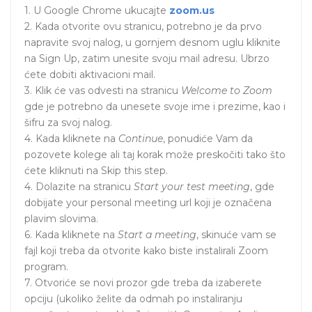
1. U Google Chrome ukucajte
zoom.us
2. Kada otvorite ovu stranicu, potrebno je da prvo
napravite svoj nalog, u gornjem desnom uglu kliknite
na Sign Up, zatim unesite svoju mail adresu. Ubrzo
ćete dobiti aktivacioni mail.
3. Klik će vas odvesti na stranicu
Welcome to Zoom
gde je potrebno da unesete svoje ime i prezime, kao i
šifru za svoj nalog.
4. Kada kliknete na
Continue
, ponudiće Vam da
pozovete kolege ali taj korak može preskočiti tako što
ćete kliknuti na Skip this step.
4. Dolazite na stranicu
Start your test meeting
, gde
dobijate your personal meeting url koji je označena
plavim slovima.
6. Kada kliknete na
Start a meeting
, skinuće vam se
fajl koji treba da otvorite kako biste instalirali Zoom
program.
7. Otvoriće se novi prozor gde treba da izaberete
opciju (ukoliko želite da odmah po instaliranju