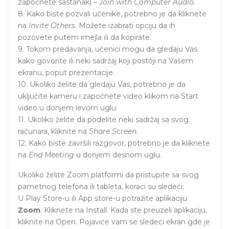
započnete sastanak) –
Join with Computer Audio.
8. Kako biste pozvali učenike, potrebno je da kliknete
na
Invite Others
. Možete izabrati opciju da ih
pozovete putem imejla ili da kopirate.
9. Tokom predavanja, učenici mogu da gledaju Vas
kako govorite ili neki sadržaj koji postoji na Vašem
ekranu, poput prezentacije.
10. Ukoliko želite da gledaju Vas, potrebno je da
uključite kameru i započnete video klikom na Start
video u donjem levom uglu.
11. Ukoliko želite da podelite neki sadržaj sa svog
računara, kliknite na
Share Screen
.
12. Kako biste završili razgovor, potrebno je da kliknete
na
End Meeting
u donjem desnom uglu.
Ukoliko želite Zoom platformi da pristupite sa svog
pametnog telefona ili tableta, koraci su sledeći:
U Play Store-u ili App store-u potražite aplikaciju
Zoom
. Kliknete na Install. Kada ste preuzeli aplikaciju,
kliknite na Open. Pojaviće vam se sledeći ekran gde je