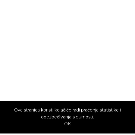
Ova stranica koristi kolačiće radi praćenja statistike i
obezbeđivanja sigurnosti.
OK