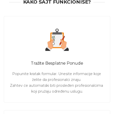
KAKO SAJT FUNKCIONIŠE?
zidara su p
ostavljanje temelja, izgradnja zidova, kao i
postavljanje hidroizolacije.
Potrebne su Vam usluge
električara
,
vodoinstalatera
,
keramičara
? Pregledajte
sve usluge
na portalu.
Ukoliko su Vam potrebne usluge
zidara
u
Beogradu
, na
pravom ste mestu.
Za promenu grada kliknite
ovde
.
Pošaljite zahtev i uskoro ćete dobiti ponude od
zidara
koji
su motivisani, slobodni i spremni da kvalitetno urade posao.
Tražite Besplatne Ponude
Popunite kratak formular. Unesite informacije koje 
želite da profesionalci znaju. 

Zahtev će automatski biti prosleđen profesionalcima 
koji pružaju određenu uslugu.