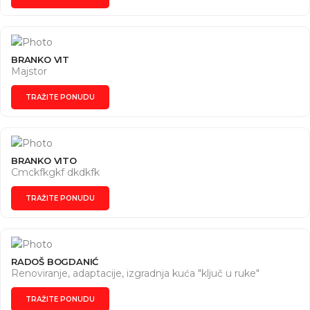
BRANKO VIT
Majstor
TRAŽITE PONUDU
BRANKO VITO
Cmckfkgkf dkdkfk
TRAŽITE PONUDU
RADOŠ BOGDANIĆ
Renoviranje, adaptacije, izgradnja kuća "ključ u ruke"
TRAŽITE PONUDU