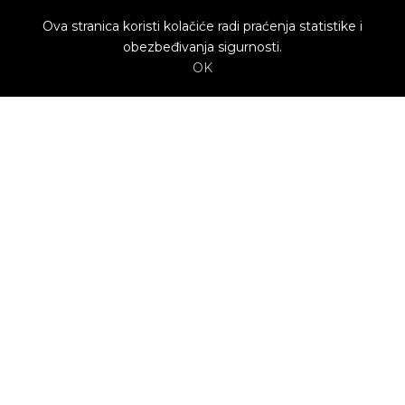
Ova stranica koristi kolačiće radi praćenja statistike i
obezbeđivanja sigurnosti.
OK
O nama
Utrenu.com je nastao u želji da spoji potrošače
kojima je potrebna pomoć i kvalifikovane
profesionalce koji mogu da pruže uslugu.
Potrošači biraju ponudu profesionalca koja im
najviše odgovara.