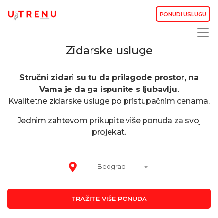
PONUDI USLUGU
Zidarske usluge
Stručni zidari su tu da prilagode prostor, na
Vama je da ga ispunite s ljubavlju.
Kvalitetne zidarske usluge po pristupačnim cenama.
Jednim zahtevom prikupite više ponuda za svoj
projekat.
Beograd
TRAŽITE VIŠE PONUDA