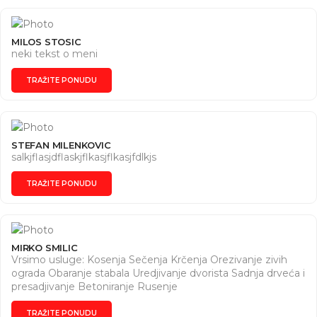
MILOS STOSIC
neki tekst o meni
TRAŽITE PONUDU
STEFAN MILENKOVIC
salkjflasjdflaskjflkasjflkasjfdlkjs
TRAŽITE PONUDU
MIRKO SMILIC
Vrsimo usluge: Kosenja Sečenja Krčenja Orezivanje zivih
ograda Obaranje stabala Uredjivanje dvorista Sadnja drveća i
presadjivanje Betoniranje Rusenje
TRAŽITE PONUDU