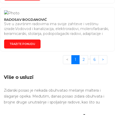
RADOSAV BOGDANOVIĆ
Sve u završnim radovima ima svoje zahteve i veštinu
izrade.Vodovod i kanalizacija, elektroradovi, molerofarbarski,
keramicarski, stolarija, podopolagacki radovi, adaptacije i
renoviranje. Sve na jednom mestu. Kvalitetno i u roku.
Zamena slavina, bojlera, popravke u stanu. Vaše je da
TRAŽITE PONUDU
pozovete da se dogocorimo. Ostalo je naša obaveza.
…
<
1
2
6
>
Više o usluzi
Zidarski posao je nekada obuhvatao mešanje maltera i
slaganje opeka. Međutim, danas posao zidara obuhvata i
brojne druge unutrašnje i spoljašnje radove, kao što su
pregrađivanje, probijanje otvora za vrata i prozore, izrada
kamina i brojne druge. Usluge koje se najčešće traže od