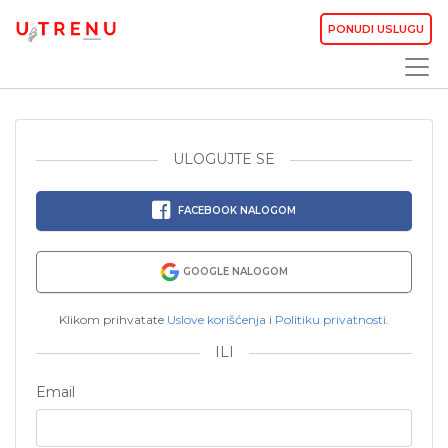
PONUDI USLUGU
ULOGUJTE SE
FACEBOOK NALOGOM
GOOGLE NALOGOM
Klikom prihvatate
Uslove korišćenja
i
Politiku privatnosti
.
ILI
Email