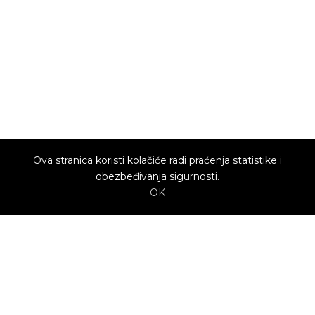
Ova stranica koristi kolačiće radi praćenja statistike i
obezbeđivanja sigurnosti.
OK