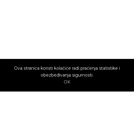
Ova stranica koristi kolačiće radi praćenja statistike i
obezbeđivanja sigurnosti.
OK