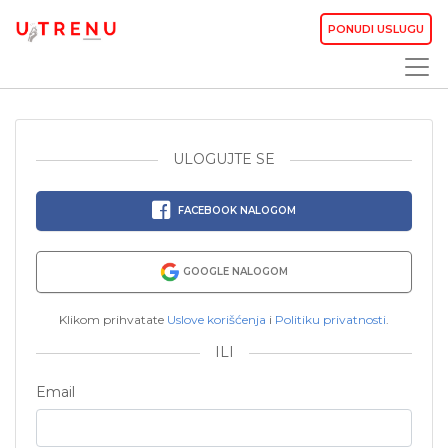
PONUDI USLUGU
ULOGUJTE SE
FACEBOOK NALOGOM
GOOGLE NALOGOM
Klikom prihvatate
Uslove korišćenja
i
Politiku privatnosti
.
ILI
Email