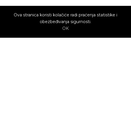
Ova stranica koristi kolačiće radi praćenja statistike i
obezbeđivanja sigurnosti.
OK
O nama
Utrenu.com je nastao u želji da spoji potrošače
kojima je potrebna pomoć i kvalifikovane
profesionalce koji mogu da pruže uslugu.
Potrošači biraju ponudu profesionalca koja im
najviše odgovara.