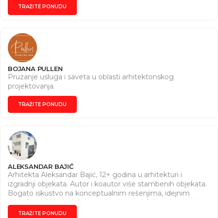
TRAŽITE PONUDU
BOJANA PULLEN
Pruzanje usluga i saveta u oblasti arhitektonskog
projektovanja.
TRAŽITE PONUDU
ALEKSANDAR BAJIĆ
Arhitekta Aleksandar Bajić, 12+ godina u arhitekturi i
izgradnji objekata. Autor i koautor više stambenih objekata.
Bogato iskustvo na konceptualnim rešenjima, idejnim
arhitektonskim projektima, glavnim projektima, izvođenju,
nadzoru, primopredaji radova, izradi tenderske
TRAŽITE PONUDU