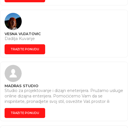
dokumentacije, izrade 3D modela i arhitektosnkih
prezentacija.
VESNA VUJATOVIC
Dadilja Kuvanje
TRAŽITE PONUDU
MADRAS STUDIO
Studio za projektovanje i dizajn eneterijera. Pružamo usluge
online dizajna enterijera. Pomoćićemo Vam da se
inspirišete, pronadjete svoj stil, osvežite Vaš prostor ili
kompletno da ga preuredite.
TRAŽITE PONUDU