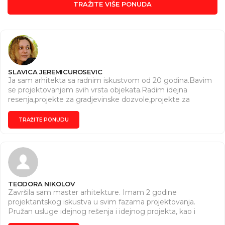
TRAŽITE VIŠE PONUDA
SLAVICA JEREMICUROSEVIC
Ja sam arhitekta sa radnim iskustvom od 20 godina.Bavim
se projektovanjem svih vrsta objekata.Radim idejna
resenja,projekte za gradjevinske dozvole,projekte za
izvodjenje,projekte za ozakonjenje,kao i enterijere po
projektnom zadatku investitora.Takodje se bavim i
TRAŽITE PONUDU
veštačenjem u okviru struke.Trudim se da poslove obavim
u skladu sa projektnim zadatkom i ugovorom koji sklopim
sa potencijalnim investitorima.U mom timu su i kolege
statičari kao i drugi neophodni inženjeri za izradu projekata.
TEODORA NIKOLOV
Završila sam master arhitekture. Imam 2 godine
projektantskog iskustva u svim fazama projektovanja.
Pružan usluge idejnog rešenja i idejnog projekta, kao i
izradu 3D modela eksterijera i enterijera.