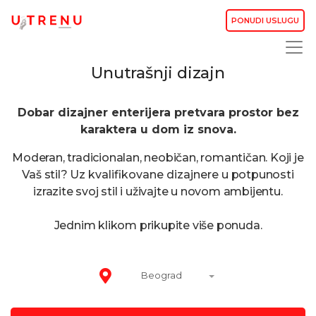
PONUDI USLUGU
Unutrašnji dizajn
Dobar dizajner enterijera pretvara prostor bez
karaktera u dom iz snova.
Moderan, tradicionalan, neobičan, romantičan. Koji je
Vaš stil? Uz
kvalifikovane dizajnere
u potpunosti
izrazite svoj stil i uživajte u novom ambijentu.
Jednim klikom prikupite više ponuda.
Beograd