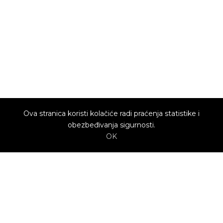
Ova stranica koristi kolačiće radi praćenja statistike i
obezbeđivanja sigurnosti.
OK