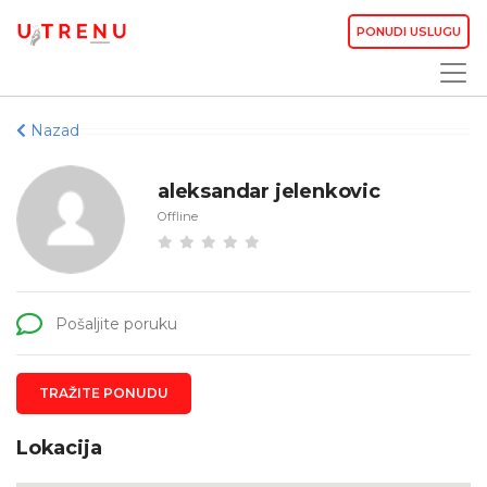
PONUDI USLUGU
Nazad
aleksandar jelenkovic
Offline
Pošaljite poruku
TRAŽITE PONUDU
Lokacija