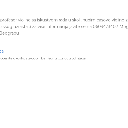
i profesor violine sa iskustvom rada u skoli, nudim casove violin
olskog uzrasta :) za vise informacija javite se na 0603473407 Mo
 Beogradu
ca
ocenite ukoliko ste dobili bar jednu ponudu od njega.