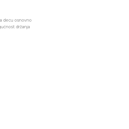
e za decu osnovno
gućnost držanja