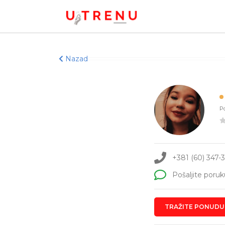
Nazad
Po
+381 (60) 347-
Pošaljite poruk
TRAŽITE PONUDU