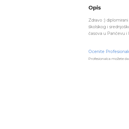
Opis
Zdravo :) diplomiran
školskog i srednjošk
časova u Pančevu i
Ocenite Profesional
Profesionalca možete da 