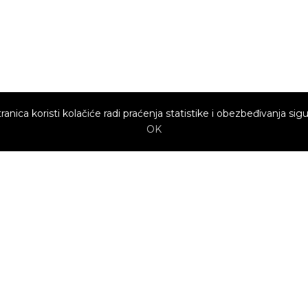
ranica koristi kolačiće radi praćenja statistike i obezbeđivanja sigu
OK
Brzi linkovi
Marketing
Kako sajt
Baneri
funkcioniše za
profesionalce?