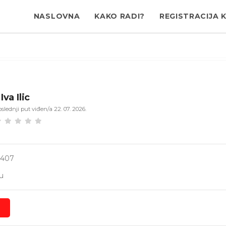
NASLOVNA
KAKO RADI?
REGISTRACIJA 
Iva Ilic
slednji put viđen/a 22. 07. 2026.
3407
u