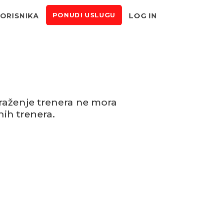
KORISNIKA
LOG IN
PONUDI USLUGU
raženje trenera ne mora
ih trenera.