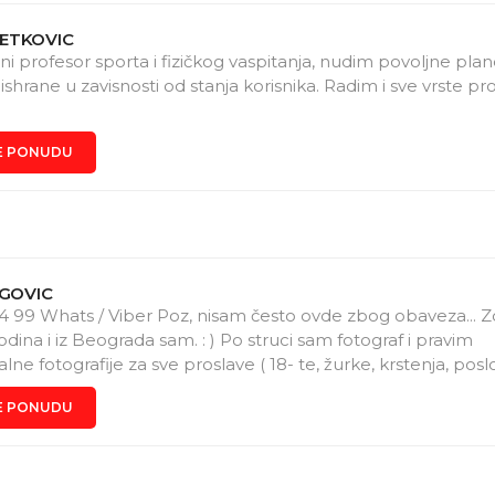
ETKOVIC
ni profesor sporta i fizičkog vaspitanja, nudim povoljne pla
 ishrane u zavisnosti od stanja korisnika. Radim i sve vrste pr
E PONUDU
EGOVIC
4 99 Whats / Viber Poz, nisam često ovde zbog obaveza... 
godina i iz Beograda sam. : ) Po struci sam fotograf i pravim
lne fotografije za sve proslave ( 18- te, žurke, krstenja, pos
. ) Takođe velika ljubav : )) mi je muzika ( zavrsio sam muzičk
E PONUDU
tnicima časove : - Klavira - Solfedja - Gitare Deca / Odrasli
 EMIRATES ( tečno govorim nemacki i engleski ) te je mog
žim na ta 2 jezika... Cilj mi je da nekoga nešto naučim a n
nemaš da platiš ( I ja sam kao dete skromno ziveo ), ne brini.