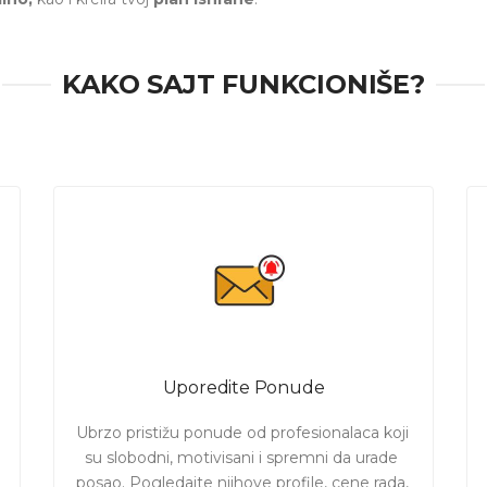
ponude od ličnih trenera u Beogradu! Izaberite svog trenera!
KAKO SAJT FUNKCIONIŠE?
Uporedite Ponude
Ubrzo pristižu ponude od profesionalaca koji 
su slobodni, motivisani i spremni da urade 
posao. Pogledajte njihove profile, cene rada, 