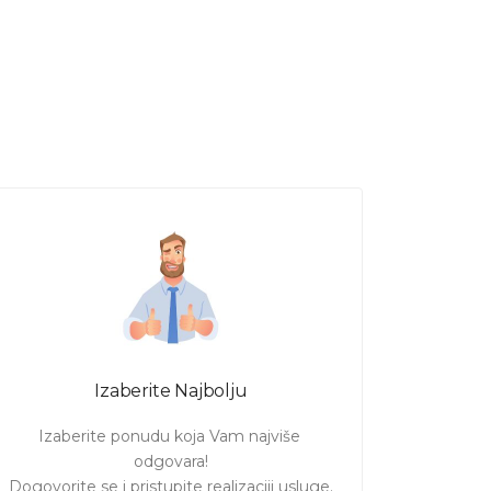
Izaberite Najbolju
Izaberite ponudu koja Vam najviše 
odgovara!

Dogovorite se i pristupite realizaciji usluge.
