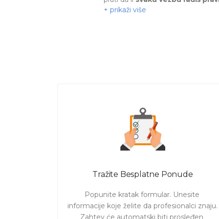
Pošaljite Vaš zahtev i pogledajte 
Tražite Besplatne Ponude
Popunite kratak formular. Unesite 
informacije koje želite da profesionalci znaju. 

Zahtev će automatski biti prosleđen 