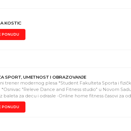
A KOSTIC
E PONUDU
ZA SPORT, UMETNOST I OBRAZOVANJE
ani trener modernog plesa *Student Fakulteta Sporta i fizič
a *Osnivac "Releve Dance and Fitness studio" u Novom Sadu
zz baleta za decu i odrasle -Online home fitness časovi za od
E PONUDU