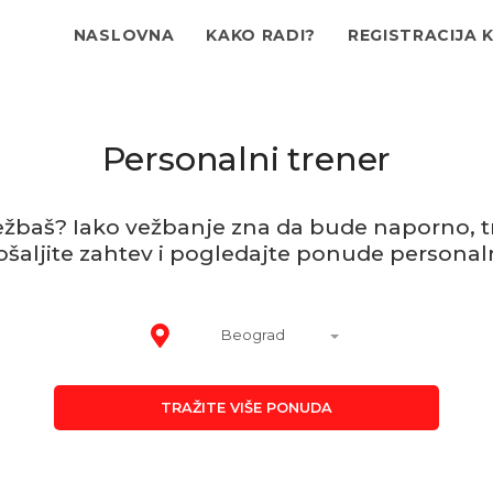
NASLOVNA
KAKO RADI?
REGISTRACIJA 
Personalni trener
žbaš? Iako vežbanje zna da bude naporno, t
ošaljite zahtev i pogledajte ponude personaln
Beograd
TRAŽITE VIŠE PONUDA