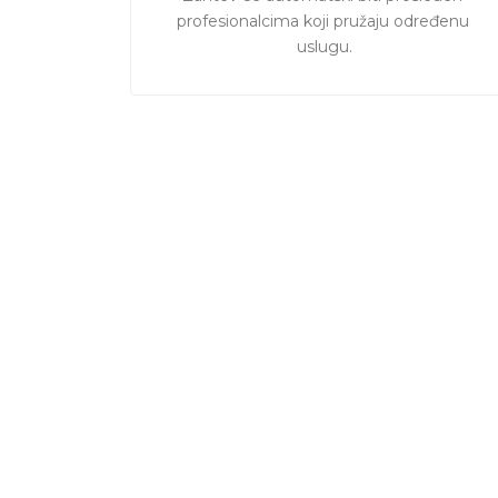
profesionalcima koji pružaju određenu 
uslugu.