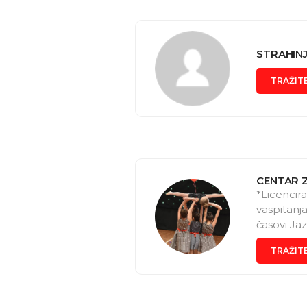
Katarina
STRAHINJ
TRAŽIT
CENTAR 
*Licencir
vaspitanj
časovi Ja
TRAŽIT