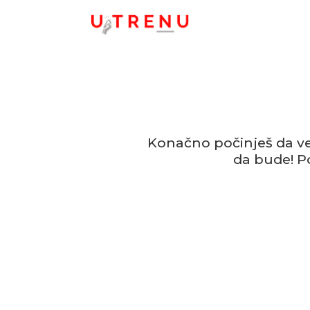
Konačno počinješ da ve
da bude! P