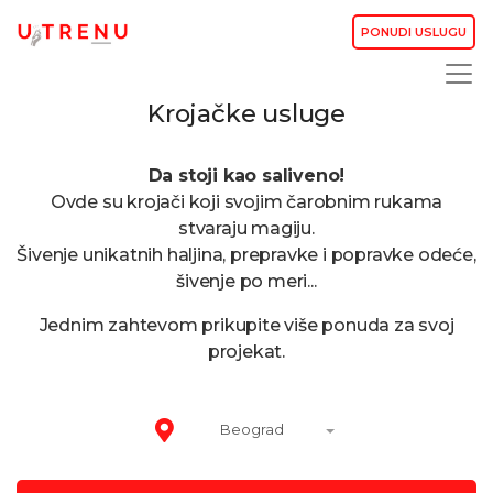
PONUDI USLUGU
Krojačke usluge
Da stoji kao saliveno!
Ovde su krojači koji svojim čarobnim rukama
stvaraju magiju.
Šivenje unikatnih haljina, prepravke i popravke odeće,
šivenje po meri...
Jednim zahtevom prikupite više ponuda za svoj
projekat.
Beograd