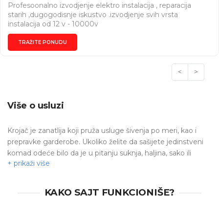
Profesoonalno izvodjenje elektro instalacija , reparacija
starih ,dugogodisnje iskustvo .izvodjenje svih vrsta
instalacija od 12 v - 10000v
TRAŽITE PONUDU
<
>
Više o usluzi
Krojač
je zanatlija koji pruža usluge šivenja po meri, kao i
prepravke garderobe
.
Ukoliko želite da sašijete jedinstveni
komad odeće bilo da je u pitanju suknja, haljina, sako ili
pantalone, on Vam može pomoći.
Da li imate odevne
predmete u svom ormanu koje obožavate, ali Vam nažalost
više ne odgovaraju? Ne morate ih odbaciti, krojač može
KAKO SAJT FUNKCIONIŠE?
rešiti ovaj problem.
Prepravka
ili
popravka
odevnog
predmeta - zamena rajsfešlusa, zamena postave, kragne,