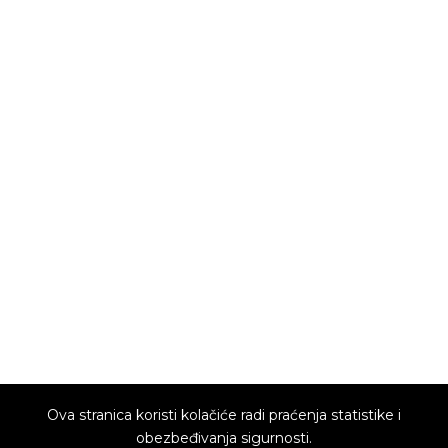
Ova stranica koristi kolačiće radi praćenja statistike i
obezbeđivanja sigurnosti.