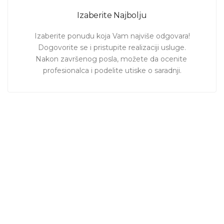
Izaberite Najbolju
Izaberite ponudu koja Vam najviše odgovara!

Dogovorite se i pristupite realizaciji usluge.

Nakon završenog posla, možete da ocenite 
profesionalca i podelite utiske o saradnji.