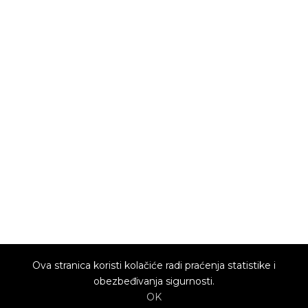
Ova stranica koristi kolačiće radi praćenja statistike i
obezbeđivanja sigurnosti.
OK