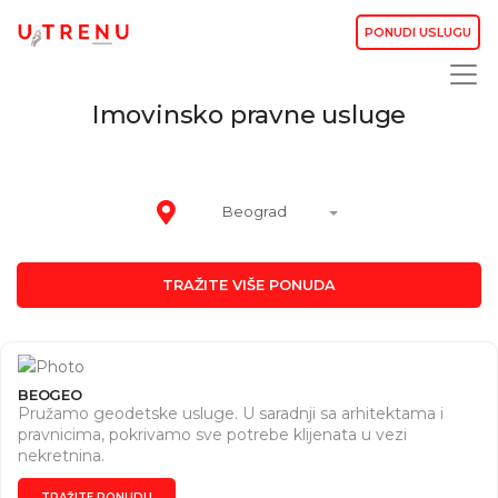
PONUDI USLUGU
Imovinsko pravne usluge
Beograd
TRAŽITE VIŠE PONUDA
BEOGEO
Pružamo geodetske usluge. U saradnji sa arhitektama i
pravnicima, pokrivamo sve potrebe klijenata u vezi
nekretnina.
TRAŽITE PONUDU