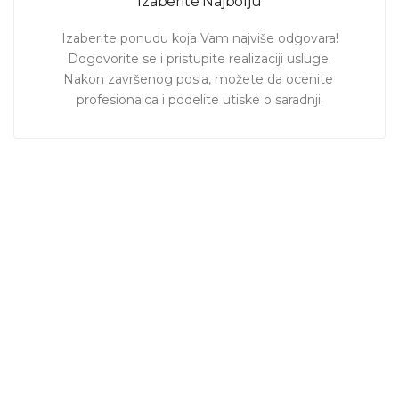
Izaberite Najbolju
Izaberite ponudu koja Vam najviše odgovara!

Dogovorite se i pristupite realizaciji usluge.

Nakon završenog posla, možete da ocenite 
profesionalca i podelite utiske o saradnji.