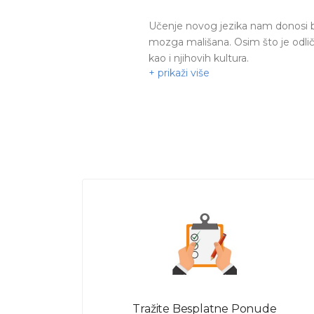
kontaktir
Učenje novog jezika nam donosi br
mozga mališana. Osim što je odlič
kao i njihovih kultura.
Učenje jezika ne mora da bude tešk
stranom jeziku i savladaš gramat
kliknite
ovde
.
Ukoliko su ti za potrebni individu
prema njemu ćeš dobiti ponude od 
znanje! Počni da učiš već sada!
Tražite Besplatne Ponude