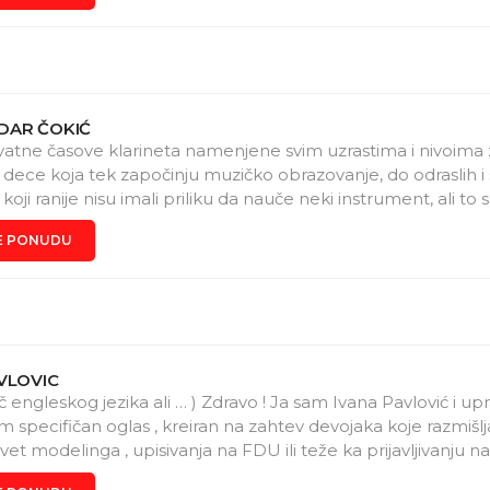
urnost u govoru. Časovi su online, individualni i prilagođeni
ljevima.
DAR ČOKIĆ
vatne časove klarineta namenjene svim uzrastima i nivoima 
dece koja tek započinju muzičko obrazovanje, do odraslih i s
koji ranije nisu imali priliku da nauče neki instrument, ali to 
am osnovne i master studije na Muzičkom konzervatorijumu 
E PONUDU
 u Firenci. Već četiri godine radim kao nastavnik klarineta 
eogradu, gde imam iskustvo u radu sa decom i mladima, kao 
učenika za takmičenja i javne nastupe. Nastava je prilagođe
eniku individualno, u skladu sa uzrastom, interesovanjima i 
je u pitanju muzička škola, takmičenja, ili sviranje iz zadovoljst
VLOVIC
 engleskog jezika ali … ) Zdravo ! Ja sam Ivana Pavlović i up
m specifičan oglas , kreiran na zahtev devojaka koje razmišlj
vet modelinga , upisivanja na FDU ili teže ka prijavljivanju na
o neko ko je deset godina proveo u pripremama , istraživanj