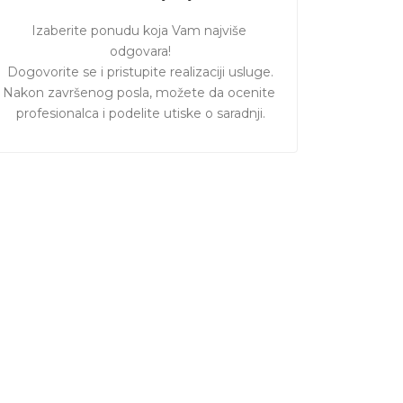
Izaberite ponudu koja Vam najviše 
odgovara!

Dogovorite se i pristupite realizaciji usluge.

Nakon završenog posla, možete da ocenite 
profesionalca i podelite utiske o saradnji.