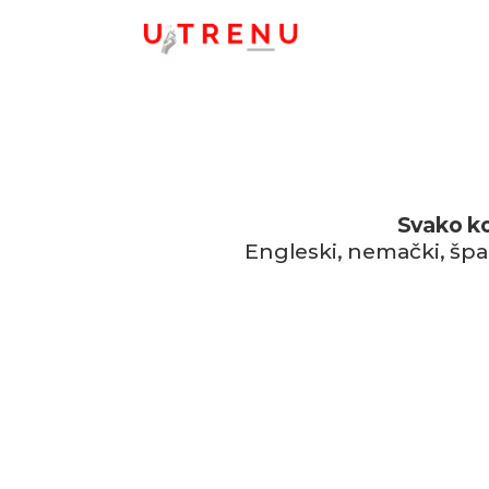
Svako ko
Engleski, nemački, špan