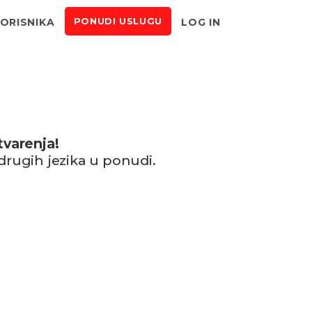
KORISNIKA
LOG IN
PONUDI USLUGU
tvarenja!
 drugih jezika u ponudi.