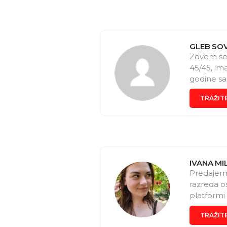
GLEB SO
Zovem se
45/45, im
godine sa
engleskog 
TRAŽIT
prakticni:
vokabularu
Prvi cas 
euglebso
IVANA M
Predajem 
razreda o
platformi
držala sa
TRAŽIT
radu sa de