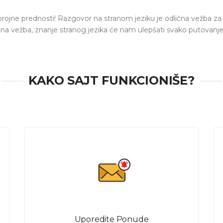
ajte me putem mejla : pavlovicivana507gmail.com
ojne prednosti! Razgovor na stranom jeziku je odlična vežba za 
na vežba, znanje stranog jezika će nam ulepšati svako putovanje
o i naporno, posebno ne sa pravim profesorom. Da li i ti želiš da
iku u potpunosti? Sa utrenu.com lako i brzo pronađi profesora u
KAKO SAJT FUNKCIONIŠE?
alni časovi engleskog jezika, nemačkog, francuskog ili nekog drugo
profesora koji su motivisani, slobodni u terminima koji tebi odg
Uporedite Ponude