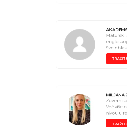
proverene
lekcije, k
potpunost
ciljevima.
AKADEMS
Maturski, 
engleskog
Sve oblas
https://
TRAŽIT
) ili na 
MILJANA
Zovem se 
Već više 
nivou u r
časovima 
TRAŽIT
Volim da 