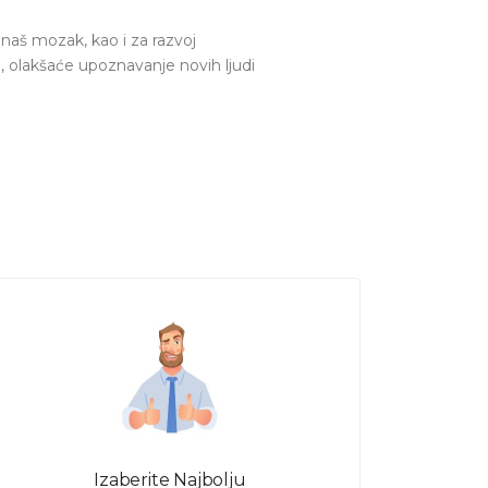
naš mozak, kao i za razvoj
, olakšaće upoznavanje novih ljudi
 usavršiš svoju konverzaciju na
 Beogradu! Za promenu grada
g stranog jezika - Pošalji zahtev i
ovaraju i spremni da ti prenesu
Izaberite Najbolju