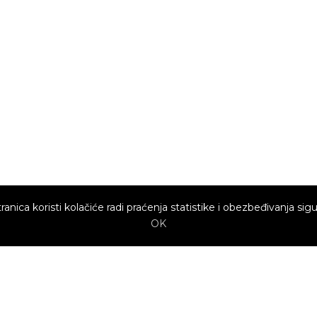
ranica koristi kolačiće radi praćenja statistike i obezbeđivanja sigu
OK