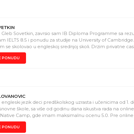
VETKIN
 Gleb Sovetkin, zavrsio sam IB Diploma Programme sa rez
am IELTS 8.5 i ponudu za studije na University of Cambridge. 
m se skolovao u engleskoj srednjoj skoli. Drzim privatne ca
jezika i pripremu za IELTS i IB ispite. Casovi su strukturisani 
E PONUDU
 procenjujem nivo, radimo na speaking, writing, reading, gram
, posebno na Writing Task 1 i 2. Casovi su online ili uzivo u
od 30 minuta je bes platan. Kontakt: Telegram @detojed, em
v@gmail.com, telefon +381621686228.
ILOVANOVIC
engleski jezik deci predškolskog uzrasta i učenicima od 1. d
snovne škole, sa više od godinu dana iskustva rada na onlin
 Native Camp, gde imam maksimalnu ocenu 5.0. Pre online
m časove uživo, što mi je pomoglo da steknem bogato iskus
E PONUDU
com različitog uzrasta i nivoa znanja. U radu koristim zanimlj