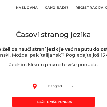
NASLOVNA
KAKO RADI?
REGISTRACIJA 
Časovi stranog jezika
 želi da nauči strani jezik je već na putu do os
ski. Možda ipak italijanski? Pogledajte još 15
Jednim klikom prikupite više ponuda.
Beograd
TRAŽITE VIŠE PONUDA